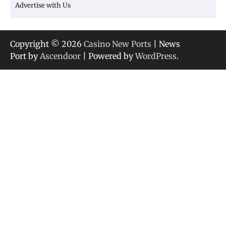
Advertise with Us
Copyright © 2026
Casino New Ports
| News
Port by
Ascendoor
| Powered by
WordPress
.