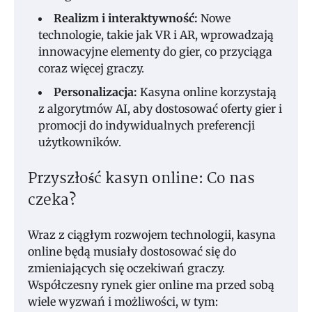
Realizm i interaktywność:
Nowe
technologie, takie jak VR i AR, wprowadzają
innowacyjne elementy do gier, co przyciąga
coraz więcej graczy.
Personalizacja:
Kasyna online korzystają
z algorytmów AI, aby dostosować oferty gier i
promocji do indywidualnych preferencji
użytkowników.
Przyszłość kasyn online: Co nas
czeka?
Wraz z ciągłym rozwojem technologii, kasyna
online będą musiały dostosować się do
zmieniających się oczekiwań graczy.
Współczesny rynek gier online ma przed sobą
wiele wyzwań i możliwości, w tym: