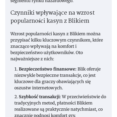
segmentu rynku hazardowego.
Czynniki wpływające na wzrost
popularności kasyn z Blikiem
Wzrost popularności kasyn z Blikiem można
przypisać kilku kluczowym czynnikom, które
znacząco wpływają na komfort i
bezpieczeństwo użytkowników. Oto
najważniejsze z nich:
Bezpieczeństwo finansowe:
Blik oferuje
niezwykle bezpieczne transakcje, co jest
kluczowe dla graczy obawiających się
oszustw internetowych.
Szybkość transakcji:
W przeciwieństwie do
tradycyjnych metod, płatności Blikiem
realizowane są praktycznie natychmiast, co
znacznie podnosi komfort gry.