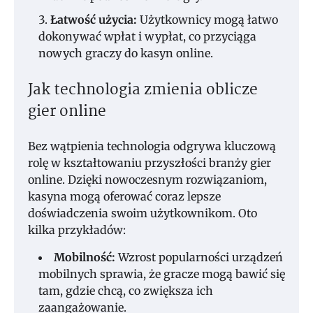
Łatwość użycia:
Użytkownicy mogą łatwo
dokonywać wpłat i wypłat, co przyciąga
nowych graczy do kasyn online.
Jak technologia zmienia oblicze
gier online
Bez wątpienia technologia odgrywa kluczową
rolę w kształtowaniu przyszłości branży gier
online. Dzięki nowoczesnym rozwiązaniom,
kasyna mogą oferować coraz lepsze
doświadczenia swoim użytkownikom. Oto
kilka przykładów:
Mobilność:
Wzrost popularności urządzeń
mobilnych sprawia, że gracze mogą bawić się
tam, gdzie chcą, co zwiększa ich
zaangażowanie.