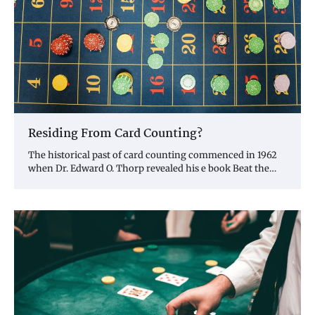
Residing From Card Counting?
The historical past of card counting commenced in 1962
when Dr. Edward O. Thorp revealed his e book Beat the…